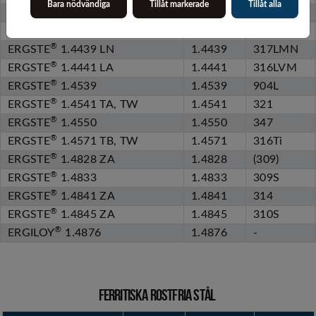
Bara nödvändiga
Tillåt markerade
Tillåt alla
®
ERGSTE
1.4404 LA
1.4404
316L
®
ERGSTE
1.4435 LA
1.4435
316L
®
ERGSTE
1.4439 LN
1.4439
317LMN
®
ERGSTE
1.4441 LA
1.4441
316LVM
®
ERGSTE
1.4539
1.4539
904L
®
ERGSTE
1.4541 TA, TW
1.4541
321
®
ERGSTE
1.4550
1.4550
347
®
ERGSTE
1.4571 TB, TW
1.4571
316Ti
®
ERGSTE
1.4828 ZA
1.4828
(309)
®
ERGSTE
1.4833
1.4833
309S
®
ERGSTE
1.4841 ZA
1.4841
314
®
ERGSTE
1.4845 ZA
1.4845
310S
®
ERGILOY
1.4876
1.4876
-
FERRITISKA ROSTFRIA STÅL