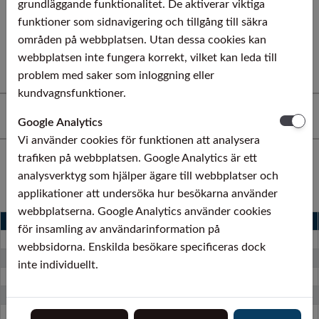
grundläggande funktionalitet. De aktiverar viktiga
300/400/500 mm. På spole upp till 2000 kg
funktioner som sidnavigering och tillgång till säkra
precisionslindat, svetsat: tjocklek 0,10-1,00 mm;
områden på webbplatsen. Utan dessa cookies kan
bredd 2-60 mm. Kapat i längder mot förfrågan.
webbplatsen inte fungera korrekt, vilket kan leda till
problem med saker som inloggning eller
kundvagnsfunktioner.
Material
Google Analytics
Vi använder cookies för funktionen att analysera
trafiken på webbplatsen. Google Analytics är ett
analysverktyg som hjälper ägare till webbplatser och
AUSTENITISKA ROSTFRIA STÅL
applikationer att undersöka hur besökarna använder
webbplatserna. Google Analytics använder cookies
Zapp kvalitet
EN-norm
AISI-norm
för insamling av användarinformation på
®
ERGSTE
1.4301 PA
1.4301
304
webbsidorna. Enskilda besökare specificeras dock
®
ERGSTE
1.4303 SA, ST
1.4303
305 (L)
inte individuellt.
®
ERGSTE
1.4306 LA, LF
1.4306
304L
®
ERGSTE
1.4310 FC, FF, FM, FS
1.4310
301
®
ERGSTE
1.4401 PC
1.4401
316