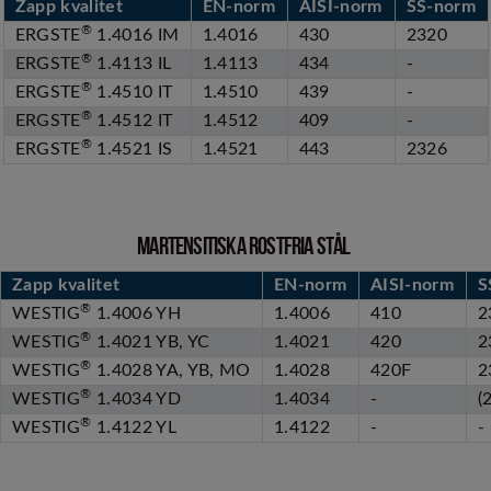
Zapp kvalitet
EN-norm
AISI-norm
SS-norm
®
ERGSTE
1.4016 IM
1.4016
430
2320
®
ERGSTE
1.4113 IL
1.4113
434
-
®
ERGSTE
1.4510 IT
1.4510
439
-
®
ERGSTE
1.4512 IT
1.4512
409
-
®
ERGSTE
1.4521 IS
1.4521
443
2326
MARTENSITISKA ROSTFRIA STÅL
Zapp kvalitet
EN-norm
AISI-norm
S
®
WESTIG
1.4006 YH
1.4006
410
2
®
WESTIG
1.4021 YB, YC
1.4021
420
2
®
WESTIG
1.4028 YA, YB, MO
1.4028
420F
2
®
WESTIG
1.4034 YD
1.4034
-
(
®
WESTIG
1.4122 YL
1.4122
-
-