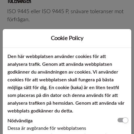
TOLERANSER
ISO 9445 eller ISO 9445 P, snävare toleranser mot
förfrågan.
KANTRAKHET
Cookie Policy
ISO 9445 eller ISO 9445 R, snävare toleranser mot
förfrågan.
Den här webbplatsen använder cookies för att
PLANHET
analysera trafik. Genom att använda webbplatsen
godkänner du användningen av cookies. Vi använder
ISO 9445, snävare planhet mot förfrågan.
cookies för att webbplatsen skall fungera på bästa
möjliga sätt för dig. En cookie (kaka) är en liten textfil
KANTUTFÖRANDE
som placeras på din dator och denna används för att
Naturkant, skuret, avgradat, valsat, gradat,
analysera trafiken på hemsidan. Genom att använda vår
arronderat
webbplats godkänner du detta.
LEVERANSFORM
Nödvändiga
Dessa är avgörande för webbplatsens
I ringar upp till 8 kg/mm bandbredd. Innerdiameter