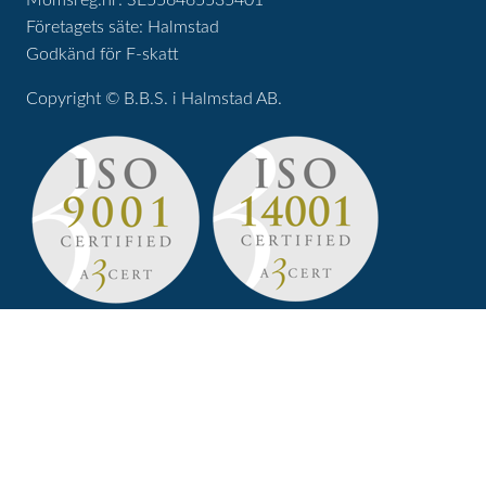
Momsreg.nr: SE556465535401
Företagets säte: Halmstad
Godkänd för F-skatt
Copyright © B.B.S. i Halmstad AB.