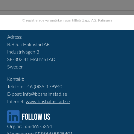
® registrerade varumärken som tillhör Zapp AG, Ratingen
Adress:
B.B.S. i Halmstad AB
Industrivägen 3
SE-302 41 HALMSTAD
Sweden
Kontakt:
Telefon: +46 (0)35-179940
E-post:
info@bbshalmstad.se
Internet:
www.bbshalmstad.se
Org.nr: 556465-5354