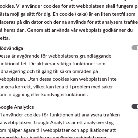
ookies. Vi använder cookies för att webbplatsen skall fungera p
LC 200 N
ästa möjliga sätt för dig. En cookie (kaka) är en liten textfil som
tsat
laceras på din dator och denna används för att analysera trafik
å hemsidan. Genom att använda vår webbplats godkänner du
etta.
ödvändiga
petsat
essa är avgörande för webbplatsens grundläggande
unktionalitet. De aktiverar viktiga funktioner som
idnavigering och tillgång till säkra områden på
ebbplatsen. Utan dessa cookies kan webbplatsen inte
ungera korrekt, vilket kan leda till problem med saker
om inloggning eller kundvagnsfunktioner.
oogle Analytics
i använder cookies för funktionen att analysera trafiken
å webbplatsen. Google Analytics är ett analysverktyg
de bearbetning. Inkluderad i 4MS Positive List.
om hjälper ägare till webbplatser och applikationer att