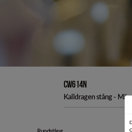
Kallformade p
CW614N
Kalldragen stång - Mä
D
G
Rundstång