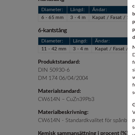
c
Diameter:
Längd:
Ändar:
b
6 - 65 mm
3 - 4 m
Kapat / Fasat / Spe
p
p
6-kantstång
d
Diameter:
Längd:
Ändar:
N
11 - 42 mm
3 - 4 m
Kapat / Fasat / S
D
Produktstandard:
f
s
DIN 50930-6
w
DM 174 06/04/2004
f
Materialstandard:
s
CW614N – CuZn39Pb3
G
Materialbeskrivning:
V
p
CW614N - Standardkvalitet för spånbrytan
s
Kemisk sammansättning i procent (%):