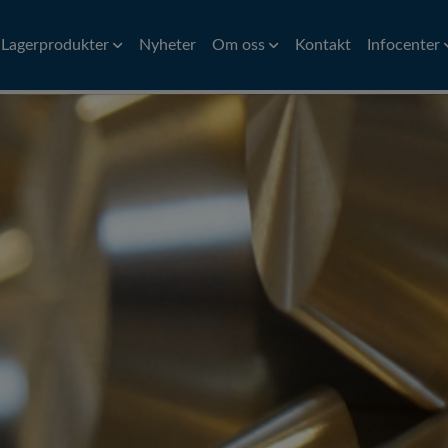
Lagerprodukter
Nyheter
Om oss
Kontakt
Infocenter
Aluminium
Stång
Historia
Mässing
Översättnin
Ban
Aluminiumvalsrör
Precisionsstång
CW614N
Ni
Hitta till oss
Symboler för
åd
Aluminiumband och plåt
Kalldragen stång
Ro
Miljöpolicy
Omräkningst
d
Varmvalsad stång
Ro
Huvudmän
Svarvad/slipad rundstång
Pr
Pr
Pr
Rör
Plåt
iler
VVS Kopparrör
Al
rofiler
Precisionsrör
Pl