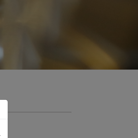
SUPER DUPLEX EN 1.4501
t speciallegeringar
EN 1.4542 (17-4PH)
tanplåt
Titan
Ti Gr.2 - Ergitan® 3.7035MG
Ti Gr.4 - Ergitan® 3.7065MG
loy
Ti Gr.5/23 - Ergitan®
3.7165MG
Ti6Al4V-ELI
v