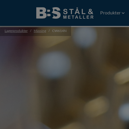
Produkter
Lagerprodukter
Mässing
CW614N
Tråd
Gnisttråd
Plattvalsad tr
Precisionstrå
Profiler
Precisionsprof
Extruderade p