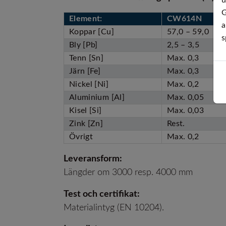
u
G
Element:
CW614N
a
Koppar [Cu]
57,0 – 59,0
s
Bly [Pb]
2,5 – 3,5
Tenn [Sn]
Max. 0,3
Järn [Fe]
Max. 0,3
Nickel [Ni]
Max. 0,2
Aluminium [Al]
Max. 0,05
Kisel [Si]
Max. 0,03
Zink [Zn]
Rest.
Övrigt
Max. 0,2
Leveransform:
Längder om 3000 resp. 4000 mm
Test och certifikat:
Materialintyg (EN 10204).