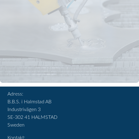
Adress:
B.B.S. i Halmstad AB
Industrivägen 3
SE-302 41 HALMSTAD
Sweden
Kontakt: