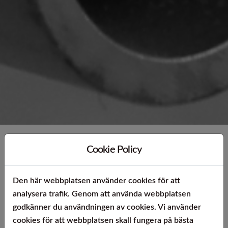
Produkter
Cookie Policy
Vi levererar tråd, stång, band, profiler, rör och plåt i
Den här webbplatsen använder cookies för att
flertalet stål och metaller från enkla kolstål, legerade
analysera trafik. Genom att använda webbplatsen
stål och rostfria material till titan, titanlegeringar
godkänner du användningen av cookies. Vi använder
och korrosionsbeständiga, värmetåliga
cookies för att webbplatsen skall fungera på bästa
speciallegeringar. Vi har allt från klen tråd och tunna