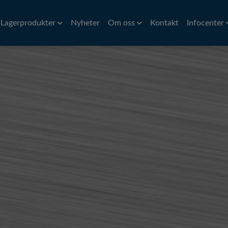
Lagerprodukter
Nyheter
Om oss
Kontakt
Infocenter
Aluminium
Stång
Historia
Mässing
Översättnin
Ban
Aluminiumvalsrör
Precisionsstång
CW614N
Ni
Hitta till oss
Symboler för
åd
Aluminiumband och plåt
Kalldragen stång
Ro
Miljöpolicy
Omräkningst
d
Varmvalsad stång
Ro
Huvudmän
Svarvad/slipad rundstång
Pr
Pr
Pr
Rör
Plåt
iler
VVS Kopparrör
Al
rofiler
Precisionsrör
Pl