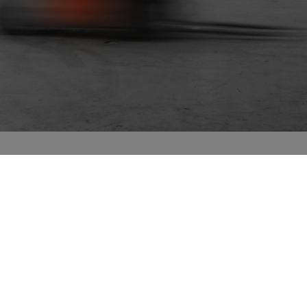
tt brett utbud av legeringar och dimensioner.
t:
Org.nr: 556465-5354