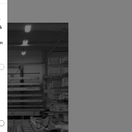
v
å
en