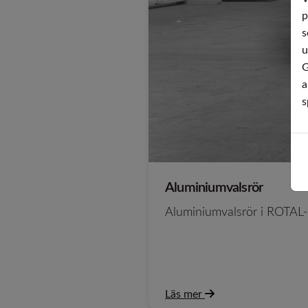
p
s
u
G
a
s
Aluminiumvalsrör
Aluminiumvalsrör i ROTAL-k
Läs mer