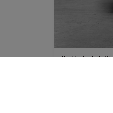
Aluminiumband och plåt
Aluminiumband och plåt i e
Läs mer
Adress:
Kontak