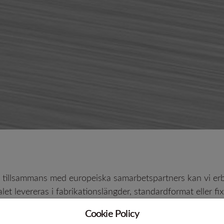
rofiler
Rör 15-5PH / 17-4PH
Plå
Ti
Seghärdningsstål
Specialmaterial
25CrMoS4 +QT +C
HASTELLOY® B-3® alloy
34CrNiMoS6 +QT +C
ALLOY C-276
42CrMoS4 +QT +C
HASTELLOY® C-2000® al
HASTELLOY® C-22® alloy
ALLOY C-4
HAYNES® 242® alloy
ALLOY 59
ALLOY 20
h tillsammans med europeiska samarbetspartners kan vi erbj
ALLOY 600
et levereras i fabrikationslängder, standardformat eller fix
ALLOY 625
Cookie Policy
Verktygsstål / Snabbstål