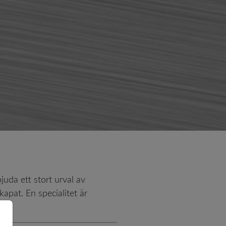
SUPER DUPLEX EN 1.4501
t speciallegeringar
EN 1.4542 (17-4PH)
tanplåt
Titan
Ti Gr.2 - Ergitan® 3.7035MG
Ti Gr.4 - Ergitan® 3.7065MG
loy
Ti Gr.5/23 - Ergitan®
3.7165MG
Ti6Al4V-ELI
uda ett stort urval av
kapat. En specialitet är