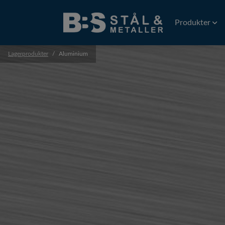
Produkter
Lagerprodukter
Aluminium
Tråd
Gnisttråd
Plattvalsad tr
Precisionstrå
Profiler
Precisionsprof
Extruderade p