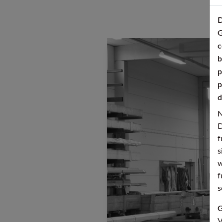
D
G
c
b
p
p
d
N
D
f
s
w
f
s
G
V